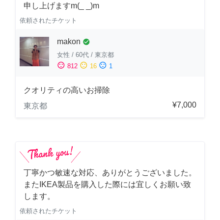
申し上げますm(_ _)m
依頼されたチケット
makon
check_circle
女性
/
60代
/
東京都
sentiment_satisfied
sentiment_neutral
sentiment_dissatisfied
812
16
1
クオリティの高いお掃除
¥7,000
東京都
丁寧かつ敏速な対応、ありがとうございました。
またIKEA製品を購入した際には宜しくお願い致
します。
依頼されたチケット