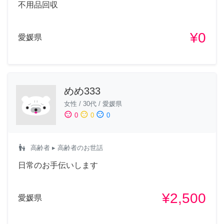
不用品回収
¥0
愛媛県
めめ333
女性
/
30代
/
愛媛県
sentiment_satisfied
sentiment_neutral
sentiment_dissatisfied
0
0
0
escalator_warning
高齢者
▸ 高齢者のお世話
日常のお手伝いします
¥2,500
愛媛県