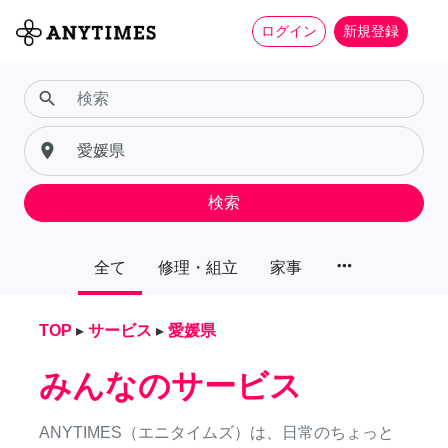
ログイン
新規登録
search
place
検索
more_horiz
全て
修理・組立
家事
TOP
▸
サービス
▸
愛媛県
みんなのサービス
ANYTIMES（エニタイムズ）は、日常のちょっと