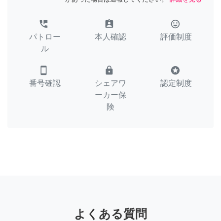
perm_phone_msg
assignment_ind
tag_faces
パトロー
本人確認
評価制度
ル
smartphone
lock
stars
番号確認
シェアワ
認定制度
ーカー保
険
よくある質問