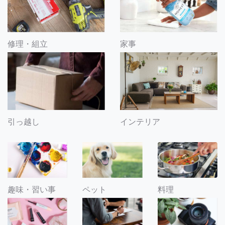
修理・組立
家事
引っ越し
インテリア
趣味・習い事
ペット
料理