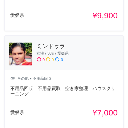
¥9,900
愛媛県
ミンドゥラ
女性
/
30's
/
愛媛県
sentiment_satisfied
sentiment_neutral
sentiment_dissatisfied
0
0
0
attachment
その他
▸ 不用品回収
不用品回収 不用品買取 空き家整理 ハウスクリ
ーニング
¥7,000
愛媛県