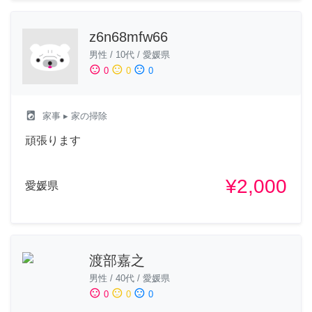
z6n68mfw66
男性
/
10代
/
愛媛県
sentiment_satisfied
sentiment_neutral
sentiment_dissatisfied
0
0
0
local_laundry_service
家事
▸ 家の掃除
頑張ります
¥2,000
愛媛県
渡部嘉之
男性
/
40代
/
愛媛県
sentiment_satisfied
sentiment_neutral
sentiment_dissatisfied
0
0
0