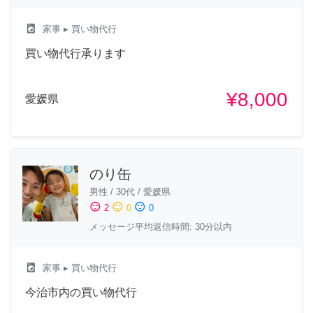
local_laundry_service
家事
▸ 買い物代行
買い物代行承ります
¥8,000
愛媛県
のり缶
男性
/
30代
/
愛媛県
sentiment_satisfied
sentiment_neutral
sentiment_dissatisfied
2
0
0
メッセージ平均返信時間: 30分以内
local_laundry_service
家事
▸ 買い物代行
今治市内の買い物代行