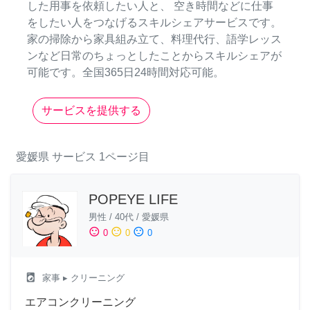
した用事を依頼したい人と、 空き時間などに仕事
をしたい人をつなげるスキルシェアサービスです。
家の掃除から家具組み立て、料理代行、語学レッス
ンなど日常のちょっとしたことからスキルシェアが
可能です。全国365日24時間対応可能。
サービスを提供する
愛媛県
サービス
1ページ目
POPEYE LIFE
男性
/
40代
/
愛媛県
sentiment_satisfied
sentiment_neutral
sentiment_dissatisfied
0
0
0
local_laundry_service
家事
▸ クリーニング
エアコンクリーニング