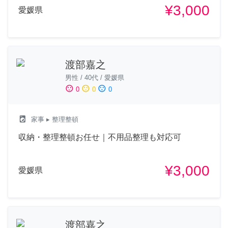
¥3,000
愛媛県
渡部嘉之
男性
/
40代
/
愛媛県
sentiment_satisfied
sentiment_neutral
sentiment_dissatisfied
0
0
0
local_laundry_service
家事
▸ 整理整頓
収納・整理整頓お任せ｜不用品整理も対応可
¥3,000
愛媛県
渡部嘉之