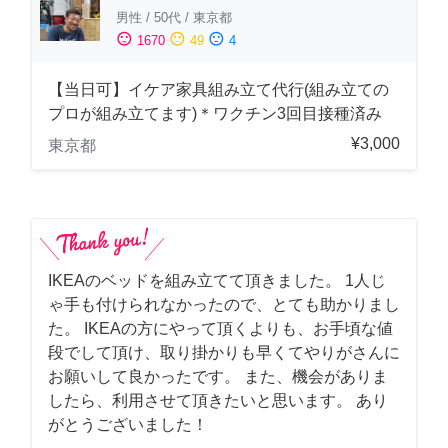
男性
/
50代
/
東京都
sentiment_satisfied
sentiment_neutral
sentiment_dissatisfied
1670
49
4
【当日可】イケア家具組み立て代行(組み立ての
プロが組み立てます)＊ワクチン3回目接種済み
¥3,000
東京都
IKEAのベッドを組み立てて頂きました。 1人じ
ゃ手も付けられなかったので、とても助かりまし
た。 IKEAの方にやって頂くよりも、お手頃な値
段でして頂け、取り掛かりも早くてやりがさんに
お願いして良かったです。 また、機会がありま
したら、利用させて頂きたいと思います。 あり
がとうございました！