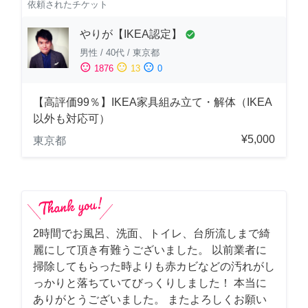
依頼されたチケット
やりが【IKEA認定】
check_circle
男性
/
40代
/
東京都
sentiment_satisfied
sentiment_neutral
sentiment_dissatisfied
1876
13
0
【高評価99％】IKEA家具組み立て・解体（IKEA
以外も対応可）
¥5,000
東京都
2時間でお風呂、洗面、トイレ、台所流しまで綺
麗にして頂き有難うございました。 以前業者に
掃除してもらった時よりも赤カビなどの汚れがし
っかりと落ちていてびっくりしました！ 本当に
ありがとうございました。 またよろしくお願い