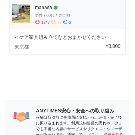
maaasa
check_circle
男性
/
60代
/
東京都
sentiment_satisfied
sentiment_neutral
sentiment_dissatisfied
1247
77
3
イケア家具組み立てなどおまかせください
¥3,000
東京都
ANYTIMES安心・安全への取り組み
報酬は取引前に事務局に支払われ、評価・完了後
に振り込まれます。利用規約違反の恐れや、少し
でも不審な内容のサービスやリクエストやユーザ
ーがあった場合は通報してください。
詳細を見る