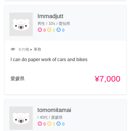
Immadjutt
男性
/
10's
/
愛知県
sentiment_satisfied
sentiment_neutral
sentiment_dissatisfied
0
0
0
attachment
その他
▸ 事務
I can do paper work of cars and bikes
¥7,000
愛媛県
tomomitamai
/
40代
/
愛媛県
sentiment_satisfied
sentiment_neutral
sentiment_dissatisfied
0
0
0