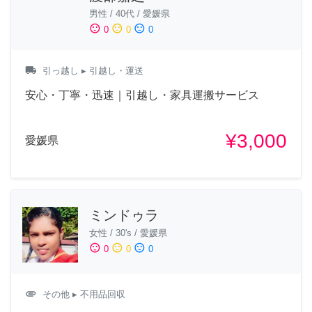
男性
/
40代
/
愛媛県
sentiment_satisfied
sentiment_neutral
sentiment_dissatisfied
0
0
0
local_shipping
引っ越し
▸ 引越し・運送
安心・丁寧・迅速｜引越し・家具運搬サービス
¥3,000
愛媛県
ミンドゥラ
女性
/
30's
/
愛媛県
sentiment_satisfied
sentiment_neutral
sentiment_dissatisfied
0
0
0
attachment
その他
▸ 不用品回収